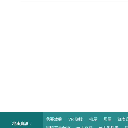
我要放盤
VR 睇樓
租屋
居屋
綠表
地產資訊 :
臨時買賣合約
一手新盤
一手消耗表
租