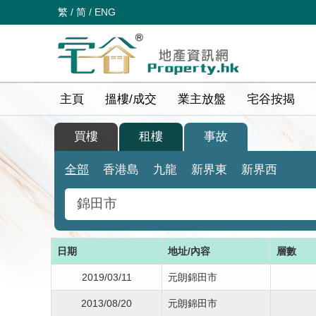
繁
/
简
/
ENG
主頁
搵樓/成交
業主放盤
宅谷按揭
買樓
租樓
事故
全部
香港島
九龍
新界東
新界西
日期
地址/內容
層數
2019/03/11
元朗錦田市
2013/08/20
元朗錦田市