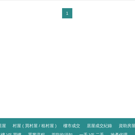
1
居屋
村屋 ( 買村屋 / 租村屋 )
樓市成交
居屋成交紀錄
資助房
樓 VS 買樓
置業流程
簽臨約須知
一手 VS 二手
地產代理