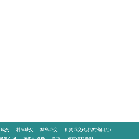
屋成交
村屋成交
離島成交
租賃成交(包括約滿日期)
居屋百科
按揭計算機
事故
樓市價格走勢