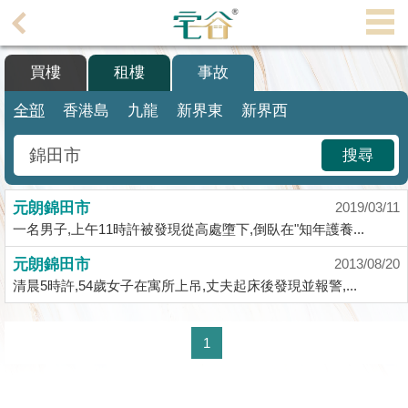
代
理
買樓
租樓
事故
主
頁
全部
香港島
九龍
新界東
新界西
搵
搜尋
樓/
成
元朗錦田市
交
2019/03/11
一名男子,上午11時許被發現從高處墮下,倒臥在"知年護養...
業
元朗錦田市
2013/08/20
主
清晨5時許,54歲女子在寓所上吊,丈夫起床後發現並報警,...
放
盤
1
宅
谷
按