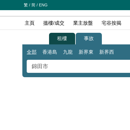
繁
/
简
/
ENG
主頁
搵樓/成交
業主放盤
宅谷按揭
買樓
租樓
事故
全部
香港島
九龍
新界東
新界西