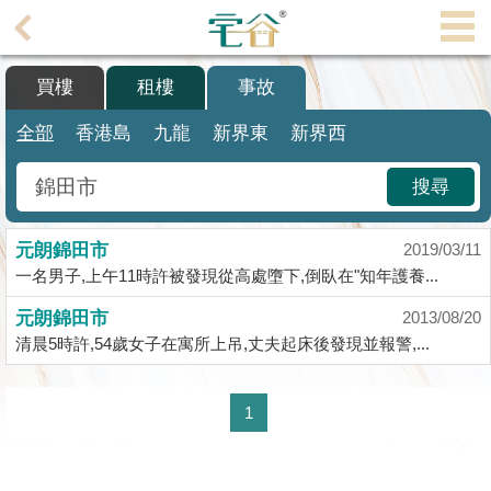
代
理
買樓
租樓
事故
主
頁
全部
香港島
九龍
新界東
新界西
搵
搜尋
樓/
成
元朗錦田市
交
2019/03/11
一名男子,上午11時許被發現從高處墮下,倒臥在"知年護養...
業
元朗錦田市
2013/08/20
主
清晨5時許,54歲女子在寓所上吊,丈夫起床後發現並報警,...
放
盤
1
宅
谷
按