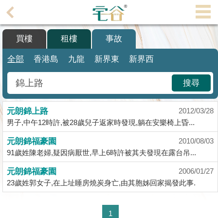
代
理
買樓
租樓
事故
主
頁
全部
香港島
九龍
新界東
新界西
搵
搜尋
樓/
成
元朗錦上路
交
2012/03/28
男子,中午12時許,被28歲兒子返家時發現,躺在安樂椅上昏...
業
元朗錦福豪園
2010/08/03
主
91歲姓陳老婦,疑因病厭世,早上6時許被其夫發現在露台吊...
放
盤
元朗錦福豪園
2006/01/27
23歲姓郭女子,在上址睡房燒炭身亡,由其胞姊回家揭發此事.
宅
谷
1
按