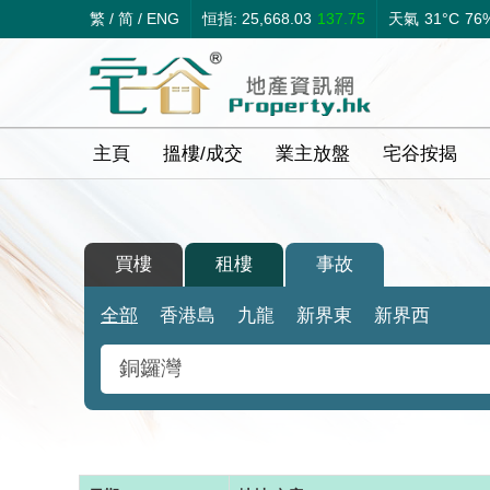
繁
/
简
/
ENG
恒指: 25,668.03
137.75
天氣
31°C
76
主頁
搵樓/成交
業主放盤
宅谷按揭
買樓
租樓
事故
全部
香港島
九龍
新界東
新界西