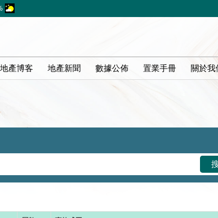
%
地產博客
地產新聞
數據公佈
置業手冊
關於我