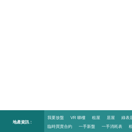
我要放盤
VR 睇樓
租屋
居屋
綠表
地產資訊 :
臨時買賣合約
一手新盤
一手消耗表
租