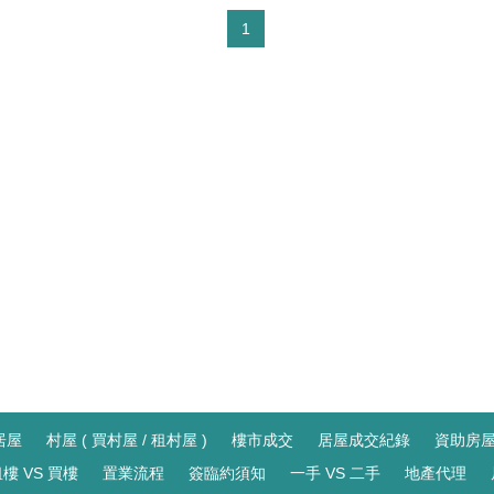
1
居屋
村屋 ( 買村屋 / 租村屋 )
樓市成交
居屋成交紀錄
資助房
樓 VS 買樓
置業流程
簽臨約須知
一手 VS 二手
地產代理