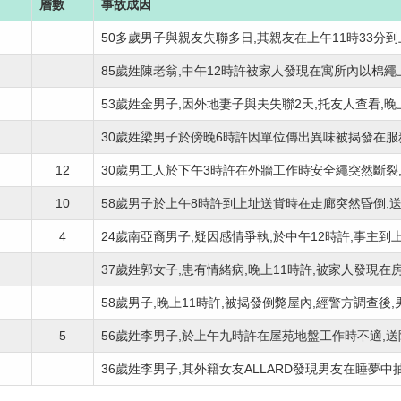
層數
事故成因
50多歲男子與親友失聯多日,其親友在上午11時33分到上
85歲姓陳老翁,中午12時許被家人發現在寓所內以棉繩上吊
53歲姓金男子,因外地妻子與夫失聯2天,托友人查看,晚上9
30歲姓梁男子於傍晚6時許因單位傳出異味被揭發在服務式
12
30歲男工人於下午3時許在外牆工作時安全繩突然斷裂,頭
10
58歲男子於上午8時許到上址送貨時在走廊突然昏倒,送院
4
24歲南亞裔男子,疑因感情爭執,於中午12時許,事主到上址
37歲姓郭女子,患有情緒病,晚上11時許,被家人發現在房間
58歲男子,晚上11時許,被揭發倒斃屋內,經警方調查後,男.
5
56歲姓李男子,於上午九時許在屋苑地盤工作時不適,送院.
36歲姓李男子,其外籍女友ALLARD發現男友在睡夢中抽筋