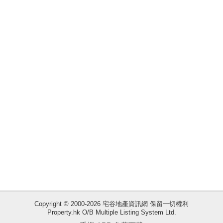
揭
地
產
博
客
地
產
新
聞
數
據
公
佈
Copyright © 2000-2026 宅谷地產資訊網 保留一切權利
Property.hk O/B Multiple Listing System Ltd.
收
置