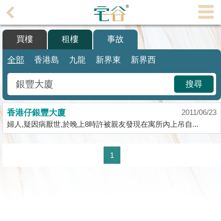
代
理
買樓
租樓
事故
主
頁
全部
香港島
九龍
新界東
新界西
搵
搜尋
樓/
成
香港仔銀豐大廈
交
2011/06/23
婦人,疑因病厭世,於晚上8時許被親友發現在寓所內上吊自...
業
主
1
放
盤
宅
谷
按