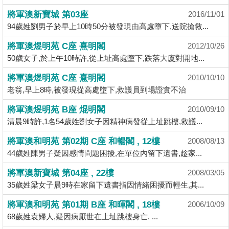
揭
將軍澳新寶城 第03座
2016/11/01
94歲姓劉男子於早上10時50分被發現由高處墮下,送院搶救...
地
將軍澳煜明苑 C座 熹明閣
2012/10/26
產
50歲女子,於上午10時許,從上址高處墮下,跌落大廈對開地...
博
客
將軍澳煜明苑 C座 熹明閣
2010/10/10
老翁,早上8時,被發現從高處墮下,救護員到場證實不治
地
將軍澳煜明苑 B座 焜明閣
2010/09/10
產
清晨9時許,1名54歲姓劉女子因精神病發從上址跳樓,救護...
新
聞
將軍澳和明苑 第02期 C座 和暢閣 , 12樓
2008/08/13
44歲姓陳男子疑因感情問題困擾,在單位內留下遺書,趁家...
數
將軍澳新寶城 第04座 , 22樓
據
2008/03/05
35歲姓梁女子晨9時在家留下遺書指因情緒困擾而輕生,其...
公
佈
將軍澳和明苑 第01期 B座 和暉閣 , 18樓
2006/10/09
68歲姓袁婦人,疑因病厭世在上址跳樓身亡. ...
置