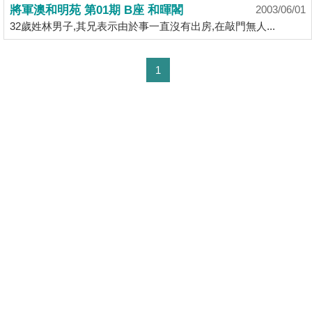
業
將軍澳和明苑 第01期 B座 和暉閣
2003/06/01
32歲姓林男子,其兄表示由於事一直沒有出房,在敲門無人...
手
冊
1
關
於
我
們