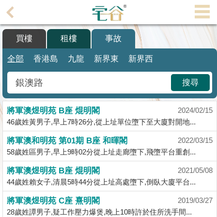
代
理
買樓
租樓
事故
主
頁
全部
香港島
九龍
新界東
新界西
搵
搜尋
樓/
成
將軍澳煜明苑 B座 焜明閣
交
2024/02/15
46歲姓黃男子,早上7時26分,從上址單位墮下至大廈對開地...
業
將軍澳和明苑 第01期 B座 和暉閣
2022/03/15
主
58歲姓區男子,早上9時02分從上址走廊墮下,飛墮平台重創...
放
盤
將軍澳煜明苑 B座 焜明閣
2021/05/08
44歲姓賴女子,清晨5時44分從上址高處墮下,倒臥大廈平台...
宅
將軍澳煜明苑 C座 熹明閣
2019/03/27
谷
28歲姓譚男子,疑工作壓力爆煲,晚上10時許於住所洗手間...
按