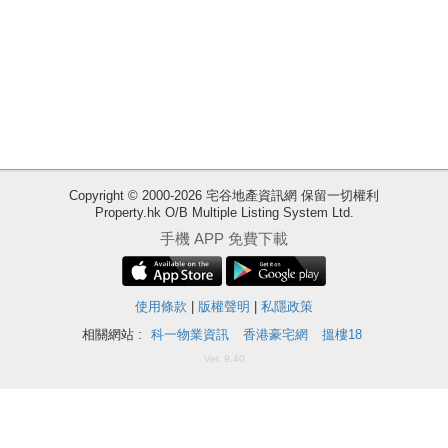
Copyright © 2000-2026 宅谷地產資訊網 保留一切權利
Property.hk O/B Multiple Listing System Ltd.
收
手機 APP 免費下載
藏
樓
盤
使用條款
|
版權聲明
|
私隱政策
相關網站 :
科一物業資訊
香港豪宅網
搵樓18
ENG
繁
简
Ver. 9.40
體
体