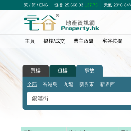
繁
/
简
/
ENG
恒指: 25,668.03
137.75
天氣
29°C
84
主頁
搵樓/成交
業主放盤
宅谷按揭
買樓
租樓
事故
全部
香港島
九龍
新界東
新界西