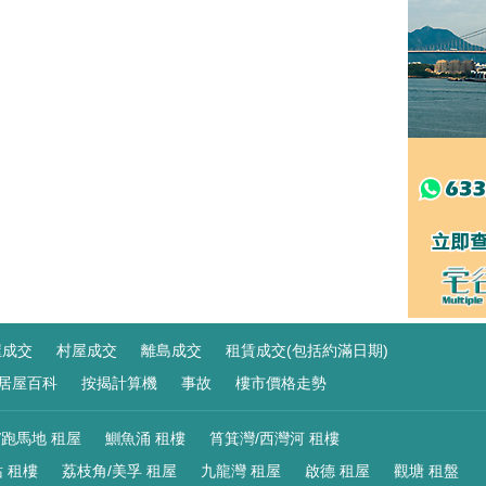
屋成交
村屋成交
離島成交
租賃成交(包括約滿日期)
居屋百科
按揭計算機
事故
樓市價格走勢
/跑馬地 租屋
鰂魚涌 租樓
筲箕灣/西灣河 租樓
 租樓
荔枝角/美孚 租屋
九龍灣 租屋
啟德 租屋
觀塘 租盤