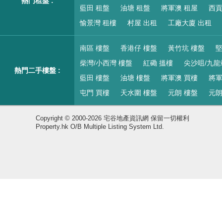
熱門租盤 :
藍田 租盤
油塘 租盤
將軍澳 租屋
西貢
愉景灣 租樓
村屋 出租
工廠大廈 出租
南區 樓盤
香港仔 樓盤
黃竹坑 樓盤
堅
柴灣/小西灣 樓盤
紅磡 搵樓
尖沙咀/九龍
熱門二手樓盤 :
藍田 樓盤
油塘 樓盤
將軍澳 買樓
將軍
屯門 買樓
天水圍 樓盤
元朗 樓盤
元朗
Copyright © 2000-2026 宅谷地產資訊網 保留一切權利
Property.hk O/B Multiple Listing System Ltd.