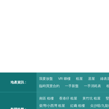
我要放盤
VR 睇樓
租屋
居屋
綠表
地產資訊 :
臨時買賣合約
一手新盤
一手消耗表
租
南區 租樓
香港仔 租屋
黃竹坑 租屋
堅
柴灣/小西灣 租屋
紅磡 租樓
尖沙咀/九龍