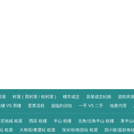
居屋
村屋 ( 買村屋 / 租村屋 )
樓市成交
居屋成交紀錄
資助房
樓 VS 買樓
置業流程
簽臨約須知
一手 VS 二手
地產代理
尼地城 租屋
西區 租樓
半山 租樓
北角/北角半山 租樓
東半山
站 租屋
大角咀/奧運站 租屋
深水埗/南昌站 租屋
四小龍/荔枝角站