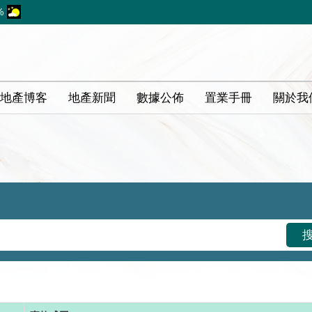
%
地產博客
地產新聞
數據公佈
置業手冊
關於我