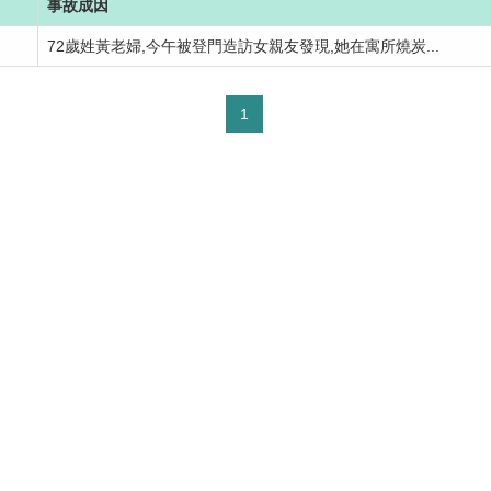
事故成因
72歲姓黃老婦,今午被登門造訪女親友發現,她在寓所燒炭...
1