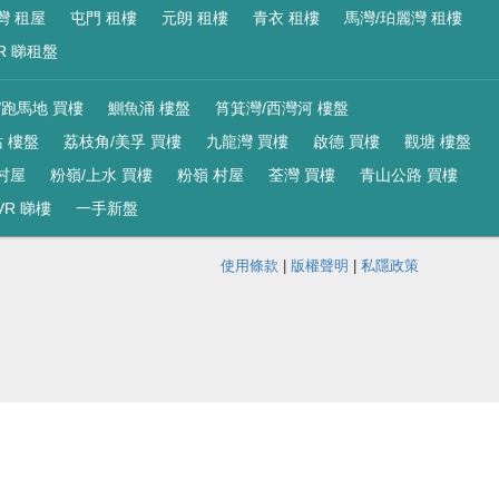
灣 租屋
屯門 租樓
元朗 租樓
青衣 租樓
馬灣/珀麗灣 租樓
R 睇租盤
/跑馬地 買樓
鰂魚涌 樓盤
筲箕灣/西灣河 樓盤
 樓盤
荔枝角/美孚 買樓
九龍灣 買樓
啟德 買樓
觀塘 樓盤
村屋
粉嶺/上水 買樓
粉嶺 村屋
荃灣 買樓
青山公路 買樓
VR 睇樓
一手新盤
使用條款
|
版權聲明
|
私隱政策