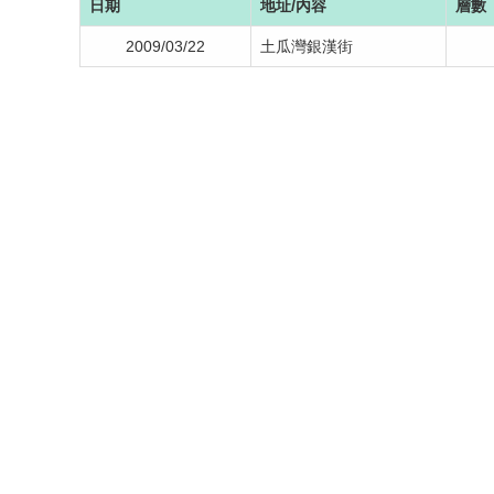
日期
地址/內容
層數
2009/03/22
土瓜灣銀漢街