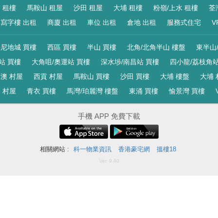
 租樓
馬鞍山 租屋
沙田 租屋
大埔 租樓
粉嶺/上水 租樓
荃
寫字樓 出租
商廈 出租
車位 出租
倉地 出租
服務式住宅
V
尼地城 買樓
西區 買樓
半山 買樓
北角/北角半山 樓盤
東半山
站 買樓
大角咀/奧運站 買樓
深水埗/南昌站 買樓
四小龍/荔枝角站
澳 村屋
西貢 村屋
馬鞍山 買樓
沙田 買樓
大埔 樓盤
大埔 
 村屋
青衣 買樓
馬灣/珀麗灣 樓盤
東涌 買樓
愉景灣 買樓
手機 APP 免費下載
相關網站 :
科一物業資訊
香港豪宅網
搵樓18
Ver. 9.40