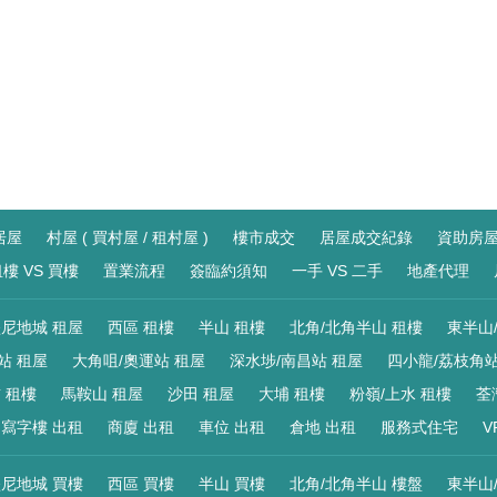
居屋
村屋 ( 買村屋 / 租村屋 )
樓市成交
居屋成交紀錄
資助房
樓 VS 買樓
置業流程
簽臨約須知
一手 VS 二手
地產代理
尼地城 租屋
西區 租樓
半山 租樓
北角/北角半山 租樓
東半山
站 租屋
大角咀/奧運站 租屋
深水埗/南昌站 租屋
四小龍/荔枝角站
 租樓
馬鞍山 租屋
沙田 租屋
大埔 租樓
粉嶺/上水 租樓
荃
寫字樓 出租
商廈 出租
車位 出租
倉地 出租
服務式住宅
V
尼地城 買樓
西區 買樓
半山 買樓
北角/北角半山 樓盤
東半山