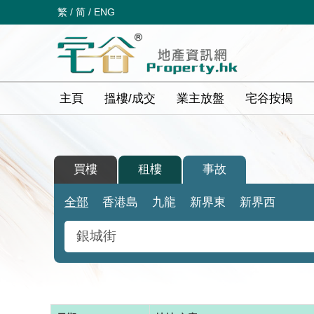
繁
/
简
/
ENG
主頁
搵樓/成交
業主放盤
宅谷按揭
買樓
租樓
事故
全部
香港島
九龍
新界東
新界西