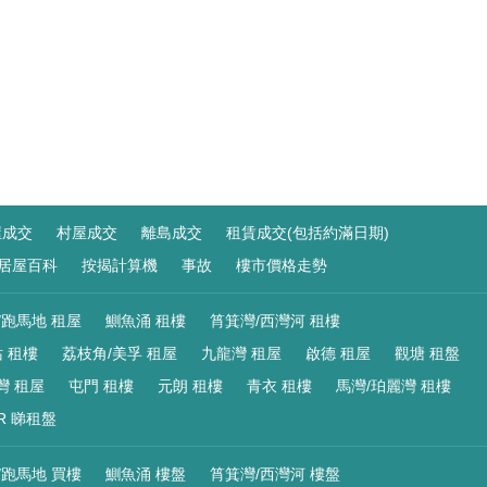
屋成交
村屋成交
離島成交
租賃成交(包括約滿日期)
居屋百科
按揭計算機
事故
樓市價格走勢
/跑馬地 租屋
鰂魚涌 租樓
筲箕灣/西灣河 租樓
 租樓
荔枝角/美孚 租屋
九龍灣 租屋
啟德 租屋
觀塘 租盤
灣 租屋
屯門 租樓
元朗 租樓
青衣 租樓
馬灣/珀麗灣 租樓
R 睇租盤
/跑馬地 買樓
鰂魚涌 樓盤
筲箕灣/西灣河 樓盤