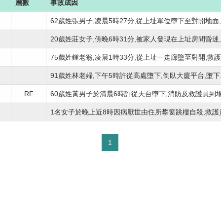
層數
事故成因
62歲姓張男子,凌晨5時27分,從上址單位墮下至對開地面,.
20歲姓莊女子,傍晚6時31分,被家人發現在上址房間昏迷,.
75歲姓鍾老翁,凌晨1時33分,從上址一走廊墮至對開,救護.
91歲姓林老婦,下午5時許從高處墮下,倒臥大廈平台,墮下..
RF
60歲姓黃男子於清晨6時許從天台墮下,消防及救護員到場.
1名女子於晚上近8時因病厭世由住所攀窗跳樓自殺,救護員.
1