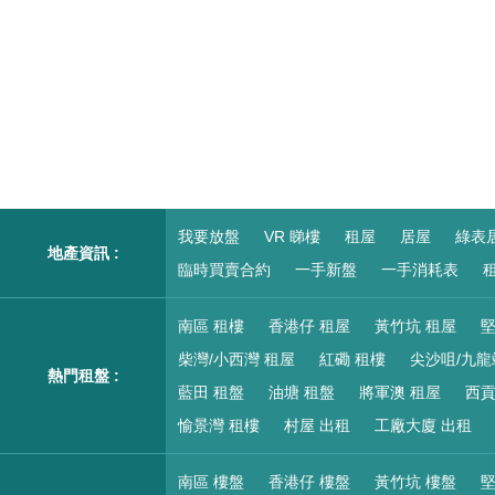
我要放盤
VR 睇樓
租屋
居屋
綠表
地產資訊 :
臨時買賣合約
一手新盤
一手消耗表
租
南區 租樓
香港仔 租屋
黃竹坑 租屋
堅
柴灣/小西灣 租屋
紅磡 租樓
尖沙咀/九龍
熱門租盤 :
藍田 租盤
油塘 租盤
將軍澳 租屋
西貢
愉景灣 租樓
村屋 出租
工廠大廈 出租
南區 樓盤
香港仔 樓盤
黃竹坑 樓盤
堅