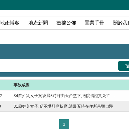
地產博客
地產新聞
數據公佈
置業手冊
關於我
事故成因
2
34歲姓劉女子於凌晨5時許由天台墮下,送院惜證實死亡 ...
8
31歲姓黃女子,疑不堪肝癌折磨,清晨五時在住所吊頸自殺
1