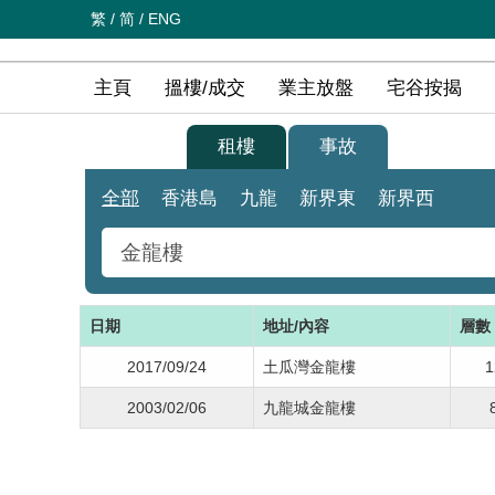
繁
/
简
/
ENG
主頁
搵樓/成交
業主放盤
宅谷按揭
買樓
租樓
事故
全部
香港島
九龍
新界東
新界西
日期
地址/內容
層數
2017/09/24
土瓜灣金龍樓
1
2003/02/06
九龍城金龍樓