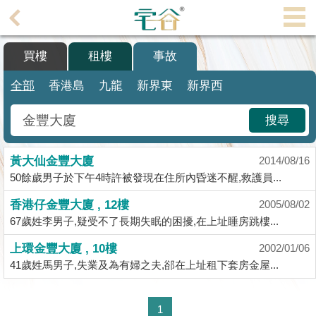
代
理
買樓
租樓
事故
主
頁
全部
香港島
九龍
新界東
新界西
搵
搜尋
樓/
成
黃大仙金豐大廈
交
2014/08/16
50餘歲男子於下午4時許被發現在住所內昏迷不醒,救護員...
業
香港仔金豐大廈 , 12樓
2005/08/02
主
67歲姓李男子,疑受不了長期失眠的困擾,在上址睡房跳樓...
放
盤
上環金豐大廈 , 10樓
2002/01/06
41歲姓馬男子,失業及為有婦之夫,郤在上址租下套房金屋...
宅
谷
1
按