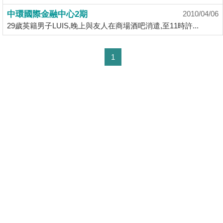
揭
中環國際金融中心2期
2010/04/06
29歲英籍男子LUIS,晚上與友人在商場酒吧消遣,至11時許...
地
產
1
博
客
地
產
新
聞
數
據
公
佈
置