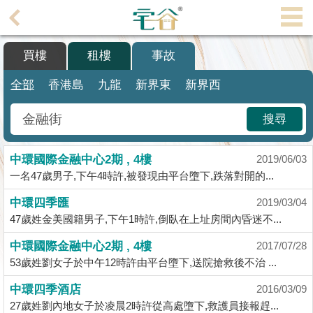
代
理
買樓
租樓
事故
主
頁
全部
香港島
九龍
新界東
新界西
搵
搜尋
樓/
成
中環國際金融中心2期 , 4樓
交
2019/06/03
一名47歲男子,下午4時許,被發現由平台墮下,跌落對開的...
業
中環四季匯
2019/03/04
主
47歲姓金美國籍男子,下午1時許,倒臥在上址房間內昏迷不...
放
盤
中環國際金融中心2期 , 4樓
2017/07/28
53歲姓劉女子於中午12時許由平台墮下,送院搶救後不治 ...
宅
中環四季酒店
2016/03/09
谷
27歲姓劉內地女子於凌晨2時許從高處墮下,救護員接報趕...
按