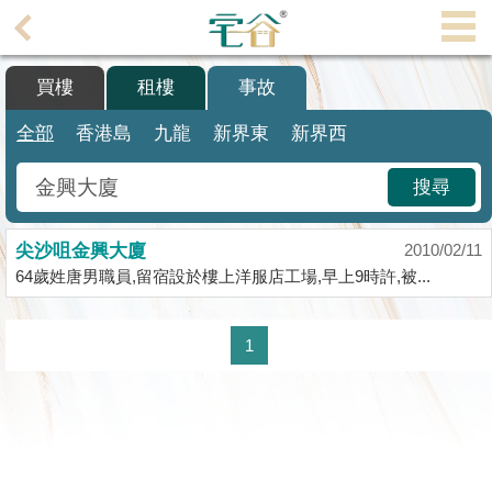
代
理
買樓
租樓
事故
主
頁
全部
香港島
九龍
新界東
新界西
搵
搜尋
樓/
成
尖沙咀金興大廈
交
2010/02/11
64歲姓唐男職員,留宿設於樓上洋服店工場,早上9時許,被...
業
主
1
放
盤
宅
谷
按