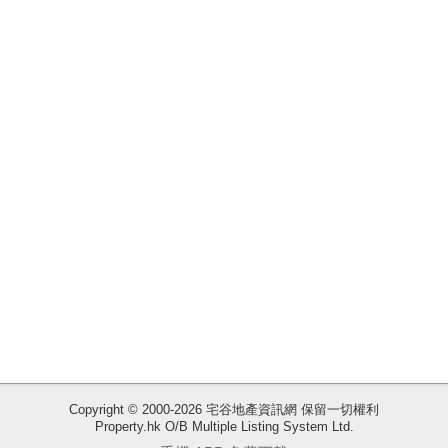
揭
地
產
博
客
地
產
新
聞
數
據
公
佈
收
Copyright © 2000-2026 宅谷地產資訊網 保留一切權利
Property.hk O/B Multiple Listing System Ltd.
藏
置