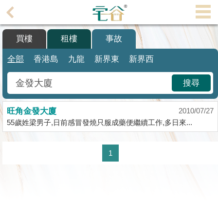
代
理
買樓
租樓
事故
主
頁
全部
香港島
九龍
新界東
新界西
搵
搜尋
樓/
成
旺角金發大廈
交
2010/07/27
55歲姓梁男子,日前感冒發燒只服成藥便繼續工作,多日來...
業
主
1
放
盤
宅
谷
按