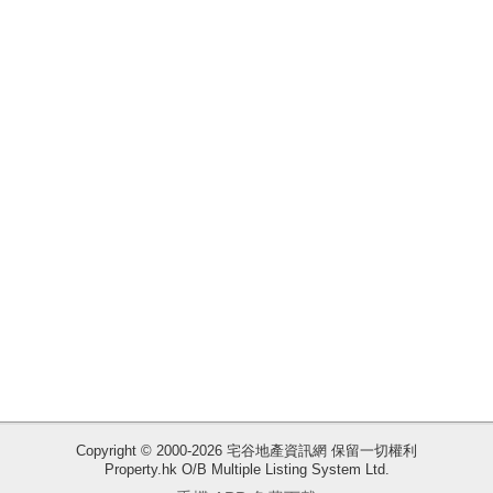
揭
地
產
博
客
地
產
新
聞
收
藏
數
樓
據
盤
公
佈
ENG
繁
简
Copyright © 2000-2026 宅谷地產資訊網 保留一切權利
體
体
Property.hk O/B Multiple Listing System Ltd.
置