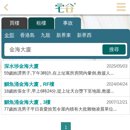
代
理
買樓
租樓
事故
主
頁
全部
香港島
九龍
新界東
新界西
搵
搜尋
樓/
成
深水埗金海大廈
交
2025/05/03
59歲姓譚男子,下午3時許,在上址寓所房間內暈倒,救援人...
業
鰂魚涌金海大廈 , RF樓
2024/04/24
主
18歲姓張女子,早上6時24分,從上址天台墮下至地面,救援...
放
盤
鰂魚涌金海大廈 , 3樓
2007/12/21
77歲姓冼男子平日喜愛拾荒令屋內積有大批雜物凌晨單位...
宅
谷
1
按