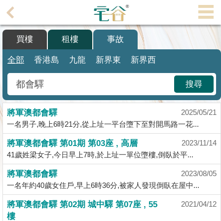
代
理
買樓
租樓
事故
主
頁
全部
香港島
九龍
新界東
新界西
搵
搜尋
樓/
成
將軍澳都會驛
交
2025/05/21
一名男子,晚上6時21分,從上址一平台墮下至對開馬路一花...
業
將軍澳都會驛 第01期 第03座 , 高層
2023/11/14
主
41歲姓梁女子,今日早上7時,於上址一單位墮樓,倒臥於平...
放
盤
將軍澳都會驛
2023/08/05
一名年約40歲女住戶,早上6時36分,被家人發現倒臥在屋中...
宅
將軍澳都會驛 第02期 城中驛 第07座 , 55
2021/04/12
谷
樓
按