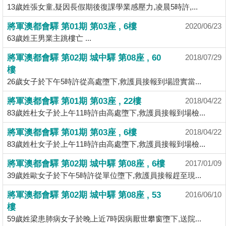
13歲姓張女童,疑因長假期後復課學業感壓力,凌晨5時許,...
揭
將軍澳都會驛 第01期 第03座 , 6樓
2020/06/23
地
63歲姓王男業主跳樓亡 ...
產
將軍澳都會驛 第02期 城中驛 第08座 , 60
2018/07/29
博
樓
客
26歲女子於下午5時許從高處墮下,救護員接報到場證實當...
地
將軍澳都會驛 第01期 第03座 , 22樓
2018/04/22
產
83歲姓杜女子於上午11時許由高處墮下,救護員接報到場檢...
新
將軍澳都會驛 第01期 第03座 , 6樓
2018/04/22
聞
83歲姓杜女子於上午11時許由高處墮下,救護員接報到場檢...
數
將軍澳都會驛 第02期 城中驛 第08座 , 6樓
2017/01/09
據
39歲姓歐女子於下午5時許從單位墮下,救護員接報趕至現...
公
將軍澳都會驛 第02期 城中驛 第08座 , 53
2016/06/10
佈
樓
59歲姓梁患肺病女子於晚上近7時因病厭世攀窗墮下,送院...
置