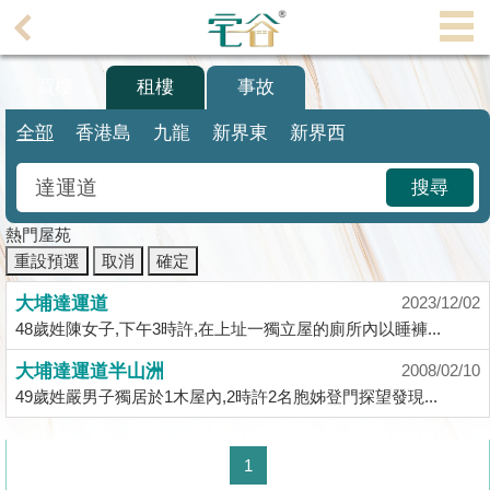
買樓
租樓
事故
主
頁
代
全部
香港島
九龍
新界東
新界西
理
搵
搜尋
樓/
成
熱門屋苑
交
重設預選
取消
確定
大埔達運道
2023/12/02
業
48歲姓陳女子,下午3時許,在上址一獨立屋的廁所內以睡褲...
主
放
大埔達運道半山洲
2008/02/10
盤
49歲姓嚴男子獨居於1木屋內,2時許2名胞姊登門探望發現...
宅
1
谷