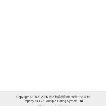
揭
地
產
博
客
地
產
新
聞
數
據
公
佈
Copyright © 2000-2026 宅谷地產資訊網 保留一切權利
Property.hk O/B Multiple Listing System Ltd.
收
置