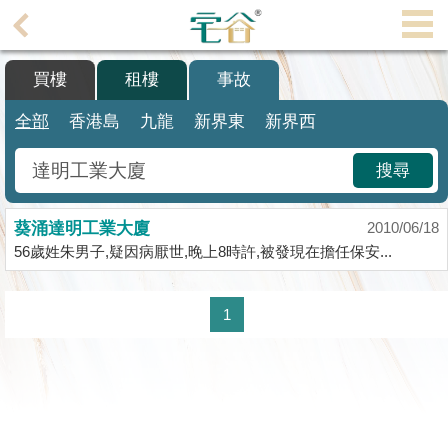
代
理
買樓
租樓
事故
主
頁
全部
香港島
九龍
新界東
新界西
搵
搜尋
樓/
成
葵涌達明工業大廈
交
2010/06/18
56歲姓朱男子,疑因病厭世,晚上8時許,被發現在擔任保安...
業
主
1
放
盤
宅
谷
按