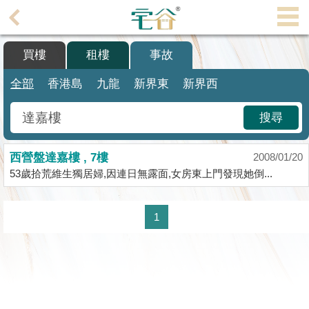
代
理
買樓
租樓
事故
主
頁
全部
香港島
九龍
新界東
新界西
搵
搜尋
樓/
成
西營盤達嘉樓 , 7樓
交
2008/01/20
53歲拾荒維生獨居婦,因連日無露面,女房東上門發現她倒...
業
主
1
放
盤
宅
谷
按