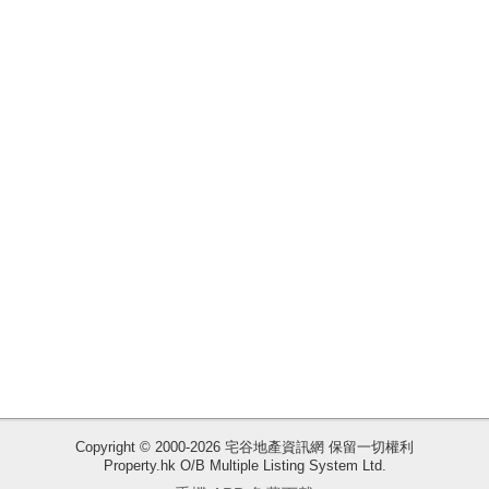
揭
地
產
博
客
地
產
新
聞
數
據
公
佈
Copyright © 2000-2026 宅谷地產資訊網 保留一切權利
Property.hk O/B Multiple Listing System Ltd.
收
置