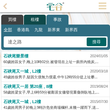
代
理
買樓
租樓
事故
主
頁
全部
香港島
九龍
新界東
新界西
搵
搜尋
樓/
成
石硤尾樂景樓
交
2024/01/05
60歲姓區女子,晚上10時02分,被發現在上址一廁所內燒炭,...
業
石硤尾又一城 , L2樓
2020/03/18
主
49歲姓徐男子,疑因欠債無力償還,中午12時55分從上址攀...
放
盤
石硤尾又一居 第20座 , 8樓
2019/08/24
58歲姓梁女子,早上6時59分被鄰居女傭發現重傷倒臥地上,...
宅
石硤尾又一城 , L2樓
2015/07/30
谷
41歲姓周男子於晚上9時許危坐商場欄杆,未幾一躍而下,送...
按