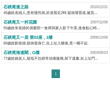
揭
石硤尾達之路
2010/12/31
45歲姓袁婦人,患有慢性病,於凌晨近2時,疑病發昏迷,被其...
地
石硤尾又一村花園
2007/11/06
產
93歲姓朱老婦於俱樂部一食肆與家人飲下午茶,進食點心時...
博
客
石硤尾又一居 第02座 , 1樓
2006/12/06
89歲姓劉老婦,疑病發身亡,在上址入睡後,竟一睡不起.
地
石硤尾海達閣 , G樓
2003/05/23
產
77歲姓姚老人,疑抵不住經常頭痛腹痛,留下遺書,在上址門...
新
聞
1
數
據
公
佈
置