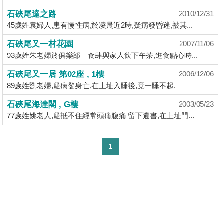
揭
石硤尾達之路
2010/12/31
45歲姓袁婦人,患有慢性病,於凌晨近2時,疑病發昏迷,被其...
地
石硤尾又一村花園
2007/11/06
產
93歲姓朱老婦於俱樂部一食肆與家人飲下午茶,進食點心時...
博
客
石硤尾又一居 第02座 , 1樓
2006/12/06
89歲姓劉老婦,疑病發身亡,在上址入睡後,竟一睡不起.
地
石硤尾海達閣 , G樓
2003/05/23
產
77歲姓姚老人,疑抵不住經常頭痛腹痛,留下遺書,在上址門...
新
聞
1
數
據
公
佈
置