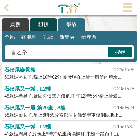
代
理
買樓
租樓
事故
主
頁
全部
香港島
九龍
新界東
新界西
搵
搜尋
樓/
成
石硤尾樂景樓
交
2024/01/05
60歲姓區女子,晚上10時02分,被發現在上址一廁所內燒炭,...
業
石硤尾又一城 , L2樓
2020/03/18
主
49歲姓徐男子,疑因欠債無力償還,中午12時55分從上址攀...
放
盤
石硤尾又一居 第20座 , 8樓
2019/08/24
58歲姓梁女子,早上6時59分被鄰居女傭發現重傷倒臥地上,...
宅
石硤尾又一城 , L2樓
2015/07/30
谷
41歲姓周男子於晚上9時許危坐商場欄杆,未幾一躍而下,送...
按