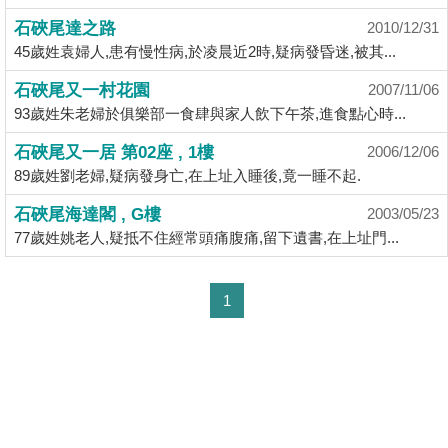
揭
石硤尾達之路
2010/12/31
45歲姓袁婦人,患有慢性病,於凌晨近2時,疑病發昏迷,被其...
地
石硤尾又一村花園
2007/11/06
產
93歲姓朱老婦於俱樂部一食肆與家人飲下午茶,進食點心時...
博
客
石硤尾又一居 第02座 , 1樓
2006/12/06
89歲姓劉老婦,疑病發身亡,在上址入睡後,竟一睡不起.
地
石硤尾海達閣 , G樓
2003/05/23
產
77歲姓姚老人,疑抵不住經常頭痛腹痛,留下遺書,在上址門...
新
聞
1
數
據
公
佈
置