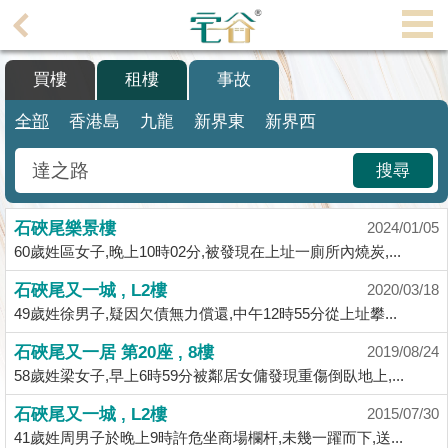
代
理
買樓
租樓
事故
主
頁
全部
香港島
九龍
新界東
新界西
搵
搜尋
樓/
成
石硤尾樂景樓
交
2024/01/05
60歲姓區女子,晚上10時02分,被發現在上址一廁所內燒炭,...
業
石硤尾又一城 , L2樓
2020/03/18
主
49歲姓徐男子,疑因欠債無力償還,中午12時55分從上址攀...
放
盤
石硤尾又一居 第20座 , 8樓
2019/08/24
58歲姓梁女子,早上6時59分被鄰居女傭發現重傷倒臥地上,...
宅
石硤尾又一城 , L2樓
2015/07/30
谷
41歲姓周男子於晚上9時許危坐商場欄杆,未幾一躍而下,送...
按