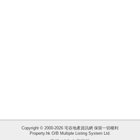
揭
地
產
博
客
地
產
新
聞
數
據
公
佈
Copyright © 2000-2026 宅谷地產資訊網 保留一切權利
Property.hk O/B Multiple Listing System Ltd.
收
置