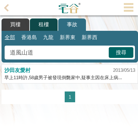
代
理
買樓
租樓
事故
主
頁
全部
香港島
九龍
新界東
新界西
搵
搜尋
樓/
成
沙田友愛村
交
2013/05/13
早上11時許,58歲男子被發現倒斃家中,疑事主因在床上病...
業
主
1
放
盤
宅
谷
按