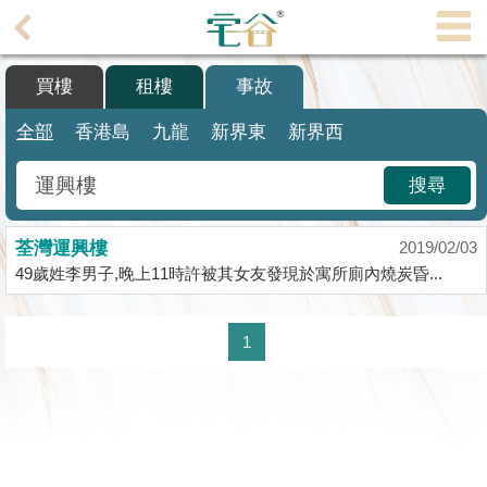
代
理
買樓
租樓
事故
主
頁
全部
香港島
九龍
新界東
新界西
搵
搜尋
樓/
成
荃灣運興樓
交
2019/02/03
49歲姓李男子,晚上11時許被其女友發現於寓所廁內燒炭昏...
業
主
1
放
盤
宅
谷
按