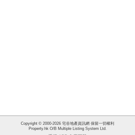
揭
地
產
博
客
地
產
新
聞
數
據
公
佈
Copyright © 2000-2026 宅谷地產資訊網 保留一切權利
Property.hk O/B Multiple Listing System Ltd.
收
置