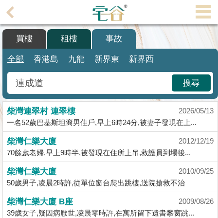
代
理
買樓
租樓
事故
主
頁
全部
香港島
九龍
新界東
新界西
搵
搜尋
樓/
成
柴灣連翠村 連翠樓
交
2026/05/13
一名52歲巴基斯坦裔男住戶,早上6時24分,被妻子發現在上...
業
柴灣仁樂大廈
2012/12/19
主
70餘歲老婦,早上9時半,被發現在住所上吊,救護員到場後...
放
盤
柴灣仁樂大廈
2010/09/25
50歲男子,凌晨2時許,從單位窗台爬出跳樓,送院搶救不治
宅
柴灣仁樂大廈 B座
2009/08/26
谷
39歲女子,疑因病厭世,凌晨零時許,在寓所留下遺書攀窗跳...
按