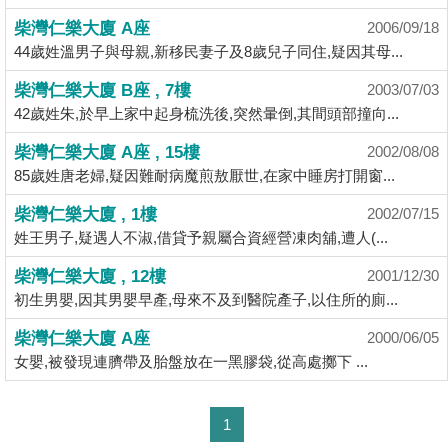
揭
柴灣仁樂大廈 A座
2006/09/18
44歲姓溫男子與母親,新移民妻子及8歲兒子同住,疑因其母...
地
柴灣仁樂大廈 B座 , 7樓
2003/07/03
產
42歲姓朱,於早上家中起身梳洗後,突然暈倒,其間頭部撞向...
博
客
柴灣仁樂大廈 A座 , 15樓
2002/08/08
85歲姓唐老婦,疑因難耐病魔煎敖厭世,在家中睡房打開窗...
地
柴灣仁樂大廈 , 1樓
2002/07/15
產
姓王男子,疑遇人不淑,借貸予親屬合資經營凍肉舖,遭人(...
新
聞
柴灣仁樂大廈 , 12樓
2001/12/30
初生男嬰,因其男嬰早產,母來不及到醫院產子,以住所的廁...
數
柴灣仁樂大廈 A座
據
2000/06/05
女嬰,被發現連臍帶及胎盤放在一黑膠袋,從高處擲下 ...
公
佈
1
置