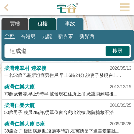
代
理
買樓
租樓
事故
主
頁
全部
香港島
九龍
新界東
新界西
搵
搜尋
樓/
成
柴灣連翠村 連翠樓
交
2026/05/13
一名52歲巴基斯坦裔男住戶,早上6時24分,被妻子發現在上...
業
柴灣仁樂大廈
2012/12/19
主
70餘歲老婦,早上9時半,被發現在住所上吊,救護員到場後...
放
盤
柴灣仁樂大廈
2010/09/25
50歲男子,凌晨2時許,從單位窗台爬出跳樓,送院搶救不治
宅
柴灣仁樂大廈 B座
2009/08/26
谷
39歲女子,疑因病厭世,凌晨零時許,在寓所留下遺書攀窗跳...
按