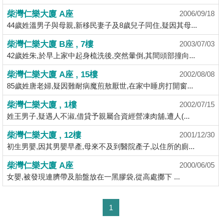
揭
柴灣仁樂大廈 A座
2006/09/18
44歲姓溫男子與母親,新移民妻子及8歲兒子同住,疑因其母...
地
柴灣仁樂大廈 B座 , 7樓
2003/07/03
產
42歲姓朱,於早上家中起身梳洗後,突然暈倒,其間頭部撞向...
博
客
柴灣仁樂大廈 A座 , 15樓
2002/08/08
85歲姓唐老婦,疑因難耐病魔煎敖厭世,在家中睡房打開窗...
地
柴灣仁樂大廈 , 1樓
2002/07/15
產
姓王男子,疑遇人不淑,借貸予親屬合資經營凍肉舖,遭人(...
新
聞
柴灣仁樂大廈 , 12樓
2001/12/30
初生男嬰,因其男嬰早產,母來不及到醫院產子,以住所的廁...
數
柴灣仁樂大廈 A座
據
2000/06/05
女嬰,被發現連臍帶及胎盤放在一黑膠袋,從高處擲下 ...
公
佈
1
置