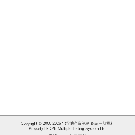
揭
地
產
博
客
地
產
新
聞
數
據
公
佈
Copyright © 2000-2026 宅谷地產資訊網 保留一切權利
Property.hk O/B Multiple Listing System Ltd.
收
置