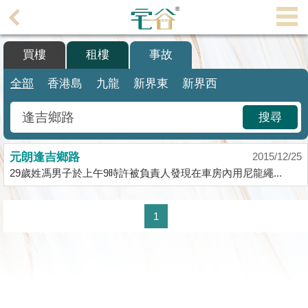
代
理
買樓
租樓
事故
主
頁
全部
香港島
九龍
新界東
新界西
搵
搜尋
樓/
成
元朗逢吉鄉路
交
2015/12/25
29歲姓馮男子於上午9時許被負責人發現在車房內用尼龍繩...
業
主
1
放
盤
宅
谷
按