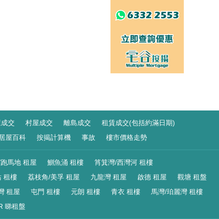
屋成交
村屋成交
離島成交
租賃成交(包括約滿日期)
居屋百科
按揭計算機
事故
樓市價格走勢
/跑馬地 租屋
鰂魚涌 租樓
筲箕灣/西灣河 租樓
 租樓
荔枝角/美孚 租屋
九龍灣 租屋
啟德 租屋
觀塘 租盤
灣 租屋
屯門 租樓
元朗 租樓
青衣 租樓
馬灣/珀麗灣 租樓
R 睇租盤