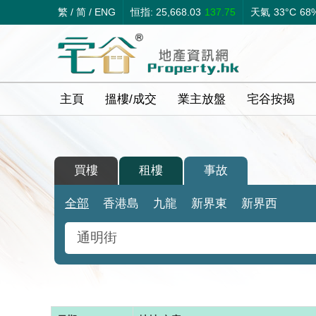
繁
/
简
/
ENG
恒指: 25,668.03
137.75
天氣
33°C
68
主頁
搵樓/成交
業主放盤
宅谷按揭
買樓
租樓
事故
全部
香港島
九龍
新界東
新界西