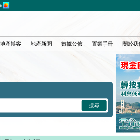
%
地產博客
地產新聞
數據公佈
置業手冊
關於我
搜尋