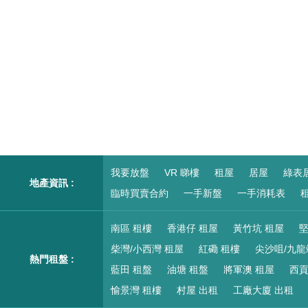
我要放盤
VR 睇樓
租屋
居屋
綠表
地產資訊 :
臨時買賣合約
一手新盤
一手消耗表
租
南區 租樓
香港仔 租屋
黃竹坑 租屋
堅
柴灣/小西灣 租屋
紅磡 租樓
尖沙咀/九龍
熱門租盤 :
藍田 租盤
油塘 租盤
將軍澳 租屋
西貢
愉景灣 租樓
村屋 出租
工廠大廈 出租