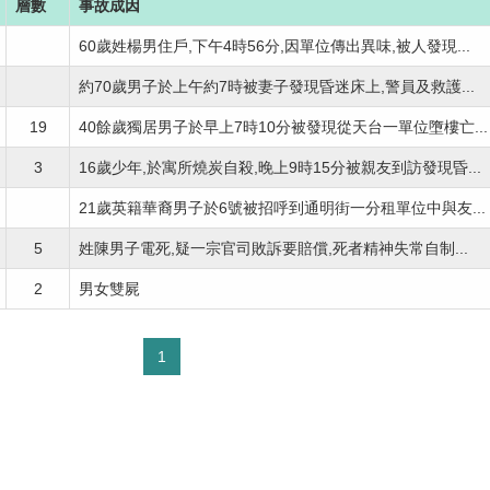
層數
事故成因
60歲姓楊男住戶,下午4時56分,因單位傳出異味,被人發現...
約70歲男子於上午約7時被妻子發現昏迷床上,警員及救護...
19
40餘歲獨居男子於早上7時10分被發現從天台一單位墮樓亡...
3
16歲少年,於寓所燒炭自殺,晚上9時15分被親友到訪發現昏...
21歲英籍華裔男子於6號被招呼到通明街一分租單位中與友...
5
姓陳男子電死,疑一宗官司敗訴要賠償,死者精神失常自制...
2
男女雙屍
1