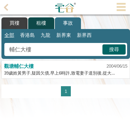
代
理
買樓
租樓
事故
主
頁
全部
香港島
九龍
新界東
新界西
搵
搜尋
樓/
成
觀塘輔仁大樓
交
2004/06/15
39歲姓黃男子,疑因欠債,早上6時許,致電妻子道別後,從大...
業
主
1
放
盤
宅
谷
按