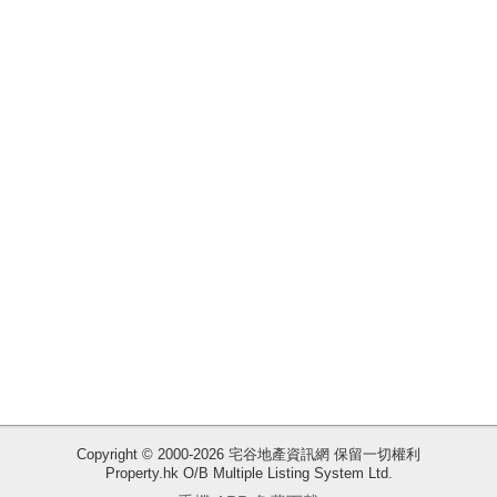
揭
地
產
博
客
地
產
新
聞
數
據
公
佈
收
Copyright © 2000-2026 宅谷地產資訊網 保留一切權利
Property.hk O/B Multiple Listing System Ltd.
藏
置