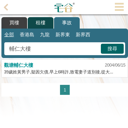
代
理
買樓
租樓
事故
主
頁
全部
香港島
九龍
新界東
新界西
搵
搜尋
樓/
成
觀塘輔仁大樓
交
2004/06/15
39歲姓黃男子,疑因欠債,早上6時許,致電妻子道別後,從大...
業
主
1
放
盤
宅
谷
按