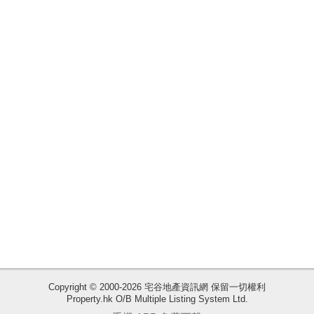
揭
地
產
博
客
地
產
新
聞
數
據
公
佈
收
Copyright © 2000-2026 宅谷地產資訊網 保留一切權利
Property.hk O/B Multiple Listing System Ltd.
藏
置