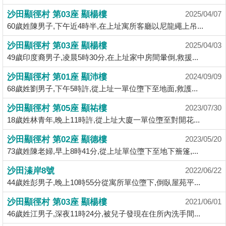
揭
沙田顯徑村 第03座 顯楊樓
2025/04/07
60歲姓陳男子,下午近4時半,在上址寓所客廳以尼龍繩上吊...
地
沙田顯徑村 第03座 顯楊樓
2025/04/03
產
49歲印度裔男子,凌晨5時30分,在上址家中房間暈倒,救援...
博
客
沙田顯徑村 第01座 顯沛樓
2024/09/09
68歲姓劉男子,下午5時許,從上址一單位墮下至地面,救護...
地
沙田顯徑村 第05座 顯祐樓
2023/07/30
產
18歲姓林青年,晚上11時許,從上址大廈一單位墮至對開花...
新
聞
沙田顯徑村 第02座 顯德樓
2023/05/20
73歲姓陳老婦,早上8時41分,從上址單位墮下至地下簷篷,...
數
沙田溱岸8號
據
2022/06/22
44歲姓彭男子,晚上10時55分從寓所單位墮下,倒臥屋苑平...
公
佈
沙田顯徑村 第03座 顯楊樓
2021/06/01
46歲姓江男子,深夜11時24分,被兒子發現在住所內洗手間...
置