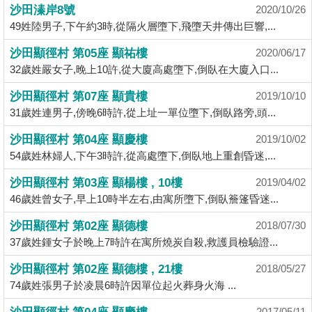
業
沙田溱岸8號
2020/10/26
49姓陸男子,下午約3時,從隔火層墮下,飛墮天井傳出巨響,...
手
冊
沙田顯徑村 第05座 顯祐樓
2020/06/17
32歲姓嚴女子,晚上10許,從大廈高處墮下,倒臥在大廈入口...
關
於
沙田顯徑村 第07座 顯貴樓
2019/10/10
我
31歲姓連男子,傍晚6時許,從上址一單位墮下,倒臥路旁,頭...
們
沙田顯徑村 第04座 顯慶樓
2019/10/02
54歲姓林婦人,下午3時許,從高處墮下,倒臥地上重創昏迷,...
沙田顯徑村 第03座 顯楊樓 , 10樓
2019/04/02
46歲姓曾女子,早上10時半左右,由寓所墮下,倒臥簷篷昏迷...
沙田顯徑村 第02座 顯德樓
2018/07/30
37歲姓鍾女子於晚上7時許在寓所燒炭自殺,救護員檢驗證...
沙田顯徑村 第02座 顯德樓 , 21樓
2018/05/27
74歲姓張男子於凌晨6時許因單位起火葬身火海 ...
2017/05/11