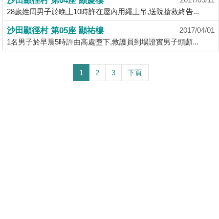
沙田顯徑村 第04座 顯慶樓
28歲姓周男子於晚上10時許在屋內用繩上吊,送院搶救終告...
沙田顯徑村 第05座 顯祐樓
2017/04/01
1名男子於早晨5時許由高處墮下,救護員到場證實男子頭顱...
1
2
3
下頁