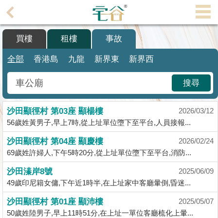
代
理
買樓
租樓
事故
主
頁
全部
香港島
九龍
新界東
新界西
搵
搜尋
樓/
成
沙田顯徑村 第03座 顯楊樓
交
2026/03/12
56歲姓黃男子,早上7時,從上址單位墮下至平台,人員接報...
業
沙田顯徑村 第04座 顯慶樓
2026/02/24
主
69歲姓許婦人,下午5時20分,從上址單位墮下至平台,消防...
放
盤
沙田溱岸8號
2025/06/09
49歲印尼籍女傭,下午近1時半,在上址家中客廳暈倒,昏迷...
宅
沙田顯徑村 第01座 顯沛樓
2025/05/07
谷
50歲姓陸男子,早上11時51分,在上址一單位客廳梳化上暈...
按