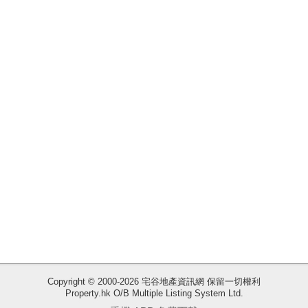
揭
地
產
博
客
地
產
新
聞
收
藏
數
樓
據
盤
公
佈
ENG
繁
简
Copyright © 2000-2026 宅谷地產資訊網 保留一切權利
體
体
Property.hk O/B Multiple Listing System Ltd.
置