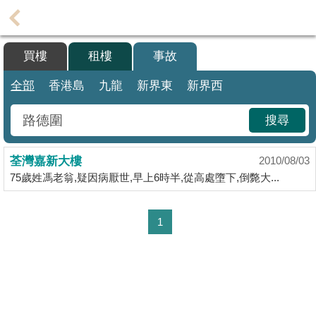
代
理
買樓
租樓
事故
主
頁
全部
香港島
九龍
新界東
新界西
搵
搜尋
樓/
成
荃灣嘉新大樓
交
2010/08/03
75歲姓馮老翁,疑因病厭世,早上6時半,從高處墮下,倒斃大...
業
主
1
放
盤
宅
谷
按