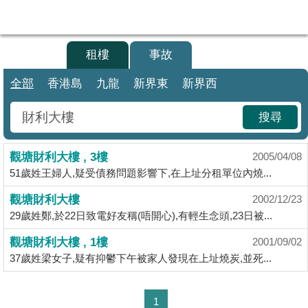
代
理
買樓
租樓
事故
主
頁
全部
香港島
九龍
新界東
新界西
搵
搜尋
樓/
成
觀塘財利大樓 , 3樓
交
2005/04/08
51歲姓王婦人,疑受債務問題影響下,在上址分租單位內燒...
業
觀塘財利大樓
2002/12/23
主
29歲姓鄭,於22日致電好友稱(唔開心),有輕生念頭,23日被...
放
盤
觀塘財利大樓 , 1樓
2001/09/02
37歲姓梁女子,疑有抑鬱下午被家人發現在上址燒炭,並死...
宅
谷
1
按