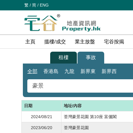
繁
/
简
/
ENG
主頁
搵樓/成交
業主放盤
宅谷按揭
買樓
租樓
事故
全部
香港島
九龍
新界東
新界西
日期
地址/內容
2024/08/21
荃灣豪景花園 第10座 富儷閣
2023/06/20
荃灣豪景花園