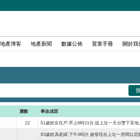
地產博客
地產新聞
數據公佈
置業手冊
關於我
層數
事故成因
22
51歲姓女住戶,早上8時21分,從上址一天台墮下至地,救
83歲姓馮老婦,下午3時許,被發現在上址一房間以尼龍