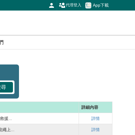
App下載
代理登入
們
搜尋
詳細內容
援...
詳情
繩上...
詳情