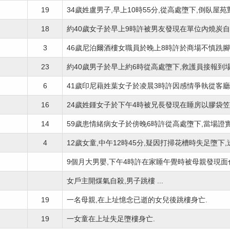
19
34歲姓盧男子,早上10時55分,從高處墮下,倒臥屋苑對
18
約40歲女子於早上9時許被男友發現在單位內燒炭自殺,
3
46歲尼泊爾酒樓女職員於晚上8時許於商場不慎跣腳,撞
23
約40歲男子於早上約6時從高處墮下,救護員接報到場證
6
41歲印尼藉姓葉女子於凌晨3時許因感情爭執從客廳攀
16
24歲姓鍾女子於下午4時被兄長發現在睡房以膠袋笠面
14
59歲患情緒病女子於傍晚6時許從高處墮下,當場證實不
4
12歲女童,中午12時45分,疑因打掃花槽時失足墮下,送
9個月大男嬰,下午4時許在家睡午覺時被母親發現面色
女戶主開煤氣自殺,男子跳樓 ...
19
一名母親,在上址憶念已逝的女兒後跳樓身亡.
19
一女童在上址失足墮樓身亡.