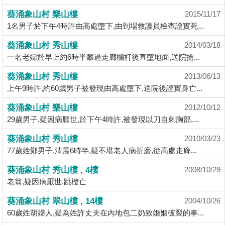
揭
葵涌象山村 樂山樓
2015/11/17
1名男子於下午4時許由高處墮下,由到場救護員檢查證實死...
地
葵涌象山村 秀山樓
2014/03/18
產
一名老婦於早上約6時半攀過走廊欄杆後直墮地面,送院搶...
博
客
葵涌象山村 秀山樓
2013/06/13
上午9時許,約60歲男子被發現由高處墮下,送院後證實身亡...
地
葵涌象山村 樂山樓
2012/10/12
產
29歲男子,疑因病厭世,於下午4時許,被發現以刀自刺胸部,...
新
聞
葵涌象山村 秀山樓
2010/03/23
77歲姓鄭男子,清晨6時半,疑不堪老人病折磨,從高處走廊...
數
葵涌象山村 秀山樓 , 4樓
據
2008/10/29
老翁,疑因病厭世,跳樓亡
公
佈
葵涌象山村 翠山樓 , 14樓
2004/10/26
60歲姓胡婦人,疑為姓許丈夫在內地包二奶致婚姻破裂的事...
置