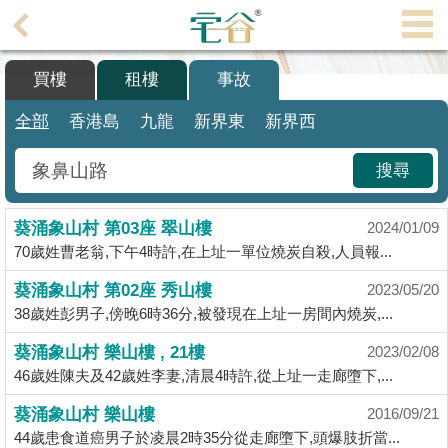
代
理
買樓
租樓
事故
主
頁
全部
香港島
九龍
新界東
新界西
搵
搜尋
樓/
成
葵涌象山村 第03座 翠山樓
交
2024/01/09
70歲姓曹老翁,下午4時許,在上址一單位燒炭自殺,人員報...
業
葵涌象山村 第02座 秀山樓
2023/05/20
主
38歲姓彭男子,傍晚6時36分,被發現在上址一房間內燒炭,...
放
盤
葵涌象山村 樂山樓 , 21樓
2023/02/08
46歲姓陳夫及42歲姓李妻,清晨4時許,從上址一走廊墮下,...
宅
葵涌象山村 樂山樓
2016/09/21
谷
44歲患食道癌男子於凌晨2時35分從走廊墮下,頭爆肢折當...
按