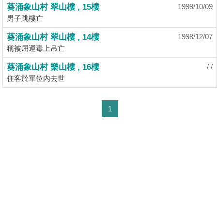
業
葵涌象山村 翠山樓 , 15樓
1999/10/09
男子跳樓亡
手
冊
葵涌象山村 翠山樓 , 14樓
1998/12/07
稱被屈運毒上吊亡
關
於
葵涌象山村 樂山樓 , 16樓
/ /
我
住客於單位內去世
們
1