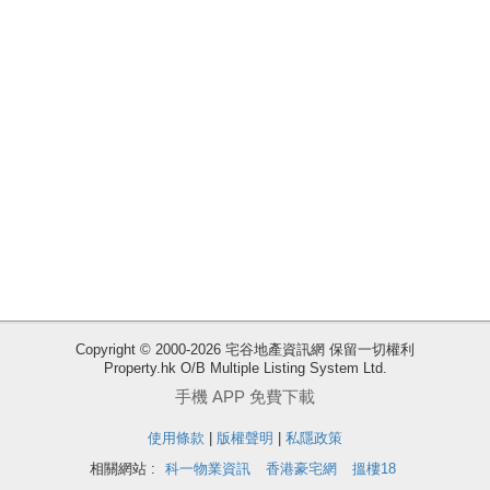
收
Copyright © 2000-2026 宅谷地產資訊網 保留一切權利
Property.hk O/B Multiple Listing System Ltd.
藏
手機 APP 免費下載
樓
盤
使用條款
|
版權聲明
|
私隱政策
相關網站 :
科一物業資訊
香港豪宅網
搵樓18
ENG
繁
简