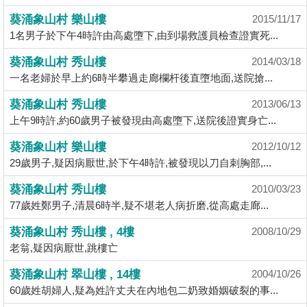
揭
葵涌象山村 樂山樓
2015/11/17
1名男子於下午4時許由高處墮下,由到場救護員檢查證實死...
地
葵涌象山村 秀山樓
2014/03/18
產
一名老婦於早上約6時半攀過走廊欄杆後直墮地面,送院搶...
博
客
葵涌象山村 秀山樓
2013/06/13
上午9時許,約60歲男子被發現由高處墮下,送院後證實身亡...
地
葵涌象山村 樂山樓
2012/10/12
產
29歲男子,疑因病厭世,於下午4時許,被發現以刀自刺胸部,...
新
聞
葵涌象山村 秀山樓
2010/03/23
77歲姓鄭男子,清晨6時半,疑不堪老人病折磨,從高處走廊...
數
葵涌象山村 秀山樓 , 4樓
據
2008/10/29
老翁,疑因病厭世,跳樓亡
公
佈
葵涌象山村 翠山樓 , 14樓
2004/10/26
60歲姓胡婦人,疑為姓許丈夫在內地包二奶致婚姻破裂的事...
置