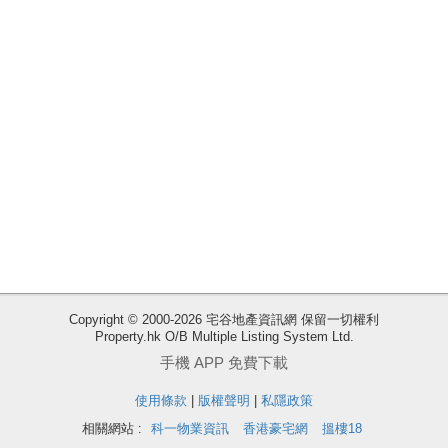
收
Copyright © 2000-2026 宅谷地產資訊網 保留一切權利
Property.hk O/B Multiple Listing System Ltd.
藏
手機 APP 免費下載
樓
盤
使用條款
|
版權聲明
|
私隱政策
相關網站 :
科一物業資訊
香港豪宅網
搵樓18
ENG
繁
简