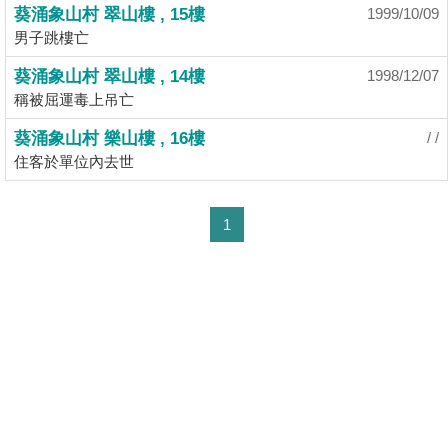
業
葵涌象山村 翠山樓 , 15樓
1999/10/09
男子跳樓亡
手
冊
葵涌象山村 翠山樓 , 14樓
1998/12/07
稱被屈運毒上吊亡
關
於
葵涌象山村 樂山樓 , 16樓
/ /
我
住客於單位內去世
們
1