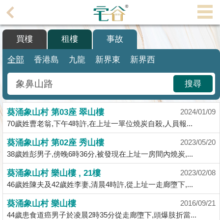
代
理
買樓
租樓
事故
主
頁
全部
香港島
九龍
新界東
新界西
搵
搜尋
樓/
成
葵涌象山村 第03座 翠山樓
交
2024/01/09
70歲姓曹老翁,下午4時許,在上址一單位燒炭自殺,人員報...
業
葵涌象山村 第02座 秀山樓
2023/05/20
主
38歲姓彭男子,傍晚6時36分,被發現在上址一房間內燒炭,...
放
盤
葵涌象山村 樂山樓 , 21樓
2023/02/08
46歲姓陳夫及42歲姓李妻,清晨4時許,從上址一走廊墮下,...
宅
葵涌象山村 樂山樓
2016/09/21
谷
44歲患食道癌男子於凌晨2時35分從走廊墮下,頭爆肢折當...
按