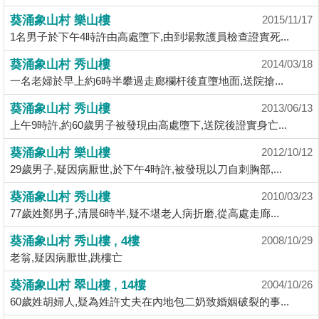
揭
葵涌象山村 樂山樓
2015/11/17
1名男子於下午4時許由高處墮下,由到場救護員檢查證實死...
地
葵涌象山村 秀山樓
2014/03/18
產
一名老婦於早上約6時半攀過走廊欄杆後直墮地面,送院搶...
博
客
葵涌象山村 秀山樓
2013/06/13
上午9時許,約60歲男子被發現由高處墮下,送院後證實身亡...
地
葵涌象山村 樂山樓
2012/10/12
產
29歲男子,疑因病厭世,於下午4時許,被發現以刀自刺胸部,...
新
聞
葵涌象山村 秀山樓
2010/03/23
77歲姓鄭男子,清晨6時半,疑不堪老人病折磨,從高處走廊...
數
葵涌象山村 秀山樓 , 4樓
據
2008/10/29
老翁,疑因病厭世,跳樓亡
公
佈
葵涌象山村 翠山樓 , 14樓
2004/10/26
60歲姓胡婦人,疑為姓許丈夫在內地包二奶致婚姻破裂的事...
置