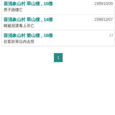
業
葵涌象山村 翠山樓 , 15樓
1999/10/09
男子跳樓亡
手
冊
葵涌象山村 翠山樓 , 14樓
1998/12/07
稱被屈運毒上吊亡
關
於
葵涌象山村 樂山樓 , 16樓
/ /
我
住客於單位內去世
們
1