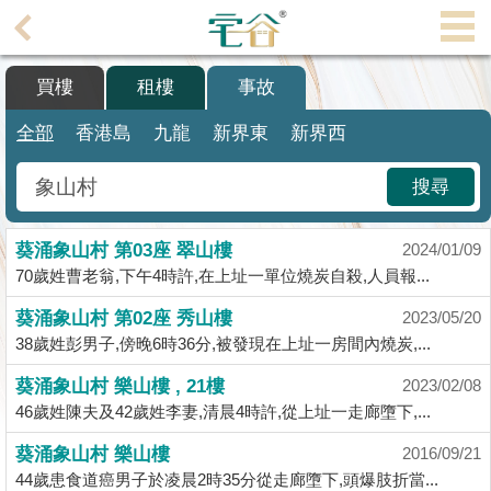
代
理
買樓
租樓
事故
主
頁
全部
香港島
九龍
新界東
新界西
搵
搜尋
樓/
成
葵涌象山村 第03座 翠山樓
交
2024/01/09
70歲姓曹老翁,下午4時許,在上址一單位燒炭自殺,人員報...
業
葵涌象山村 第02座 秀山樓
2023/05/20
主
38歲姓彭男子,傍晚6時36分,被發現在上址一房間內燒炭,...
放
盤
葵涌象山村 樂山樓 , 21樓
2023/02/08
46歲姓陳夫及42歲姓李妻,清晨4時許,從上址一走廊墮下,...
宅
葵涌象山村 樂山樓
2016/09/21
谷
44歲患食道癌男子於凌晨2時35分從走廊墮下,頭爆肢折當...
按