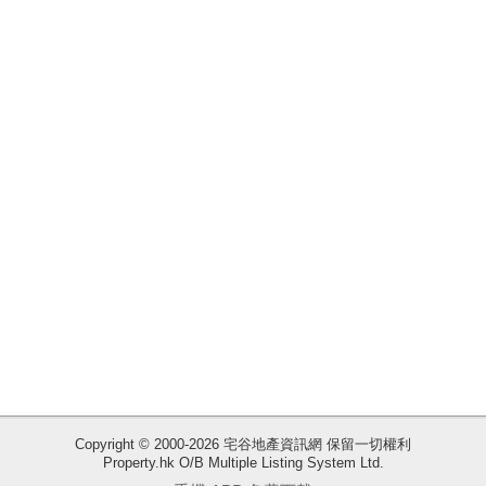
揭
地
產
博
客
地
產
新
聞
數
據
公
佈
Copyright © 2000-2026 宅谷地產資訊網 保留一切權利
Property.hk O/B Multiple Listing System Ltd.
收
置