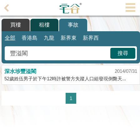
代
理
買樓
租樓
事故
主
頁
全部
香港島
九龍
新界東
新界西
搵
搜尋
樓/
成
深水埗豐溢閣
交
2014/07/31
52歲姓伍男子於下午12時許被警方失蹤人口組發現倒斃天...
業
主
1
放
盤
宅
谷
按