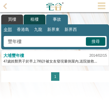
代
理
買樓
租樓
事故
主
頁
全部
香港島
九龍
新界東
新界西
搵
搜尋
樓/
成
大埔豐年樓
交
2014/02/15
47歲姓鄭男子於早上7時許被女友發現暈倒屋內,送院搶救...
業
主
1
放
盤
宅
谷
按