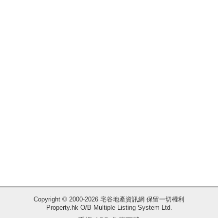
揭
地
產
博
客
地
產
新
聞
數
據
公
佈
Copyright © 2000-2026 宅谷地產資訊網 保留一切權利
Property.hk O/B Multiple Listing System Ltd.
收
置