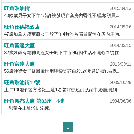
揭
旺角豉油街
2015/04/13
40餘歲男子於下午4時許被發現在套房內昏迷不醒,救護員...
地
旺角仕德福酒店
2014/09/16
產
47歲加拿大籍華裔女子於下午4時許被職員揭發在房內用胸...
博
客
旺角富達大廈
2014/03/15
32歲姓羅有精神問題女子於下午近3時因生活不開心而從住...
地
旺角富達大廈
2013/09/11
產
56歲姓梁女子疑因厭世用膠袋笠頭自殺,於凌晨1時許,被保...
新
聞
旺角豉油街12號
2009/10/25
上午10時許,警方接報上址1名老翁昏迷倒臥家中,救護員到...
數
旺角鴻都大廈 第03座 , 4樓
據
1994/06/06
一男童在上址浴缸溺死.
公
佈
1
置