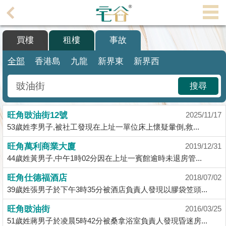
代
理
買樓
租樓
事故
主
頁
全部
香港島
九龍
新界東
新界西
搵
搜尋
樓/
成
旺角豉油街12號
交
2025/11/17
53歲姓李男子,被社工發現在上址一單位床上懷疑暈倒,救...
業
旺角萬利商業大廈
2019/12/31
主
44歲姓黃男子,中午1時02分因在上址一賓館逾時未退房管...
放
盤
旺角仕德福酒店
2018/07/02
39歲姓張男子於下午3時35分被酒店負責人發現以膠袋笠頭...
宅
旺角豉油街
2016/03/25
谷
51歲姓蔣男子於凌晨5時42分被桑拿浴室負責人發現昏迷房...
按