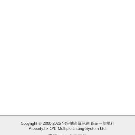
揭
地
產
博
客
地
產
新
聞
數
據
公
佈
收
Copyright © 2000-2026 宅谷地產資訊網 保留一切權利
Property.hk O/B Multiple Listing System Ltd.
藏
置