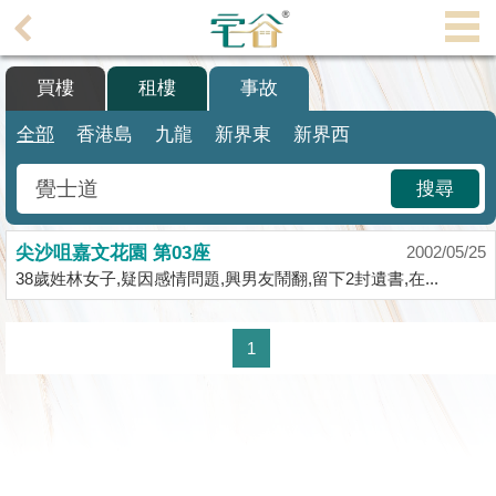
代
理
買樓
租樓
事故
主
頁
全部
香港島
九龍
新界東
新界西
搵
搜尋
樓/
成
尖沙咀嘉文花園 第03座
交
2002/05/25
38歲姓林女子,疑因感情問題,興男友鬧翻,留下2封遺書,在...
業
主
1
放
盤
宅
谷
按