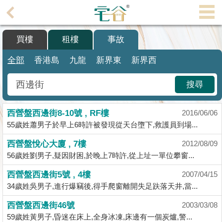
代
理
買樓
租樓
事故
主
頁
全部
香港島
九龍
新界東
新界西
搵
搜尋
樓/
成
西營盤西邊街8-10號 , RF樓
交
2016/06/06
55歲姓蕭男子於早上6時許被發現從天台墮下,救護員到場...
業
西營盤悅心大廈 , 7樓
2012/08/09
主
56歲姓劉男子,疑因財困,於晚上7時許,從上址一單位攀窗...
放
盤
西營盤西邊街5號 , 4樓
2007/04/15
34歲姓吳男子,進行爆竊後,得手爬窗離開失足趺落天井,當...
宅
西營盤西邊街46號
2003/03/08
谷
59歲姓黃男子,昏迷在床上,全身冰凍,床邊有一個炭爐,警...
按