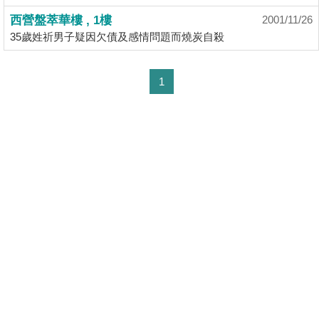
揭
西營盤萃華樓 , 1樓
2001/11/26
35歲姓祈男子疑因欠債及感情問題而燒炭自殺
地
產
1
博
客
地
產
新
聞
數
據
公
佈
置