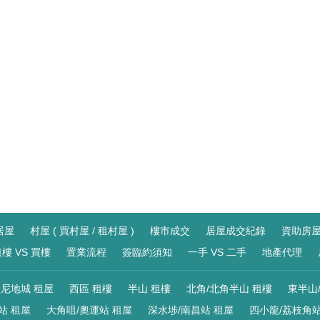
居屋
村屋 ( 買村屋 / 租村屋 )
樓市成交
居屋成交紀錄
資助房
樓 VS 買樓
置業流程
簽臨約須知
一手 VS 二手
地產代理
尼地城 租屋
西區 租樓
半山 租樓
北角/北角半山 租樓
東半山
站 租屋
大角咀/奧運站 租屋
深水埗/南昌站 租屋
四小龍/荔枝角站