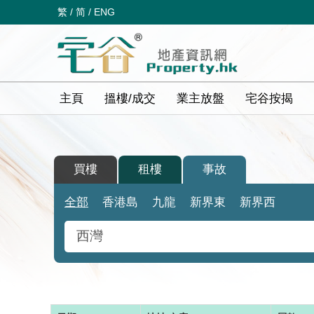
繁
/
简
/
ENG
主頁
搵樓/成交
業主放盤
宅谷按揭
買樓
租樓
事故
全部
香港島
九龍
新界東
新界西