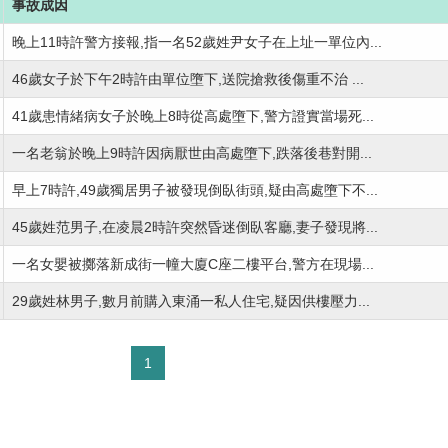
事故成因
晚上11時許警方接報,指一名52歲姓尹女子在上址一單位內...
46歲女子於下午2時許由單位墮下,送院搶救後傷重不治 ...
41歲患情緒病女子於晚上8時從高處墮下,警方證實當場死...
一名老翁於晚上9時許因病厭世由高處墮下,跌落後巷對開...
早上7時許,49歲獨居男子被發現倒臥街頭,疑由高處墮下不...
45歲姓范男子,在凌晨2時許突然昏迷倒臥客廳,妻子發現將...
一名女嬰被擲落新成街一幢大廈C座二樓平台,警方在現場...
29歲姓林男子,數月前購入東涌一私人住宅,疑因供樓壓力...
1