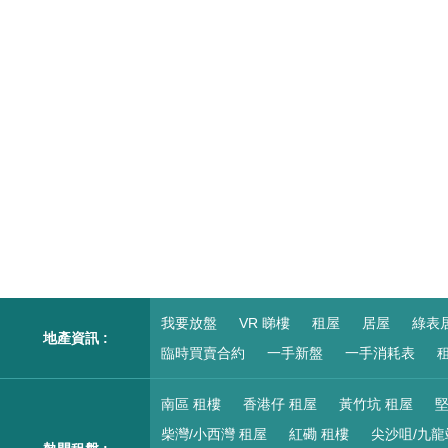
我要放盤
VR 睇樓
租屋
居屋
綠表
地產資訊 :
臨時買賣合約
一手新盤
一手消耗表
租
南區 租樓
香港仔 租屋
黃竹坑 租屋
堅
柴灣/小西灣 租屋
紅磡 租樓
尖沙咀/九龍