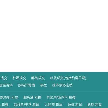
屋成交
村屋成交
離島成交
租賃成交(包括約滿日期)
居屋百科
按揭計算機
事故
樓市價格走勢
/跑馬地 租屋
鰂魚涌 租樓
筲箕灣/西灣河 租樓
 租樓
荔枝角/美孚 租屋
九龍灣 租屋
啟德 租屋
觀塘 租盤