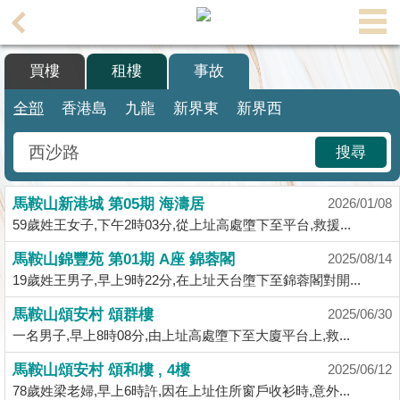
買樓
租樓
事故
主
頁
代
全部
香港島
九龍
新界東
新界西
理
搵
搜尋
樓/
成
馬鞍山新港城 第05期 海濤居
交
2026/01/08
59歲姓王女子,下午2時03分,從上址高處墮下至平台,救援...
業
馬鞍山錦豐苑 第01期 A座 錦蓉閣
2025/08/14
主
19歲姓王男子,早上9時22分,在上址天台墮下至錦蓉閣對開...
放
盤
馬鞍山頌安村 頌群樓
2025/06/30
一名男子,早上8時08分,由上址高處墮下至大廈平台上,救...
宅
馬鞍山頌安村 頌和樓 , 4樓
2025/06/12
谷
78歲姓梁老婦,早上6時許,因在上址住所窗戶收衫時,意外...
按