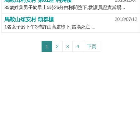
馬鞍山利安村 第01座 利興樓
39歲姓葉男子於早上9時26分由梯間墮下,救護員證實當場...
馬鞍山頌安村 頌群樓
2018/07/12
1名女子於下午3時許由高處墮下,當場死亡 ...
1
2
3
4
下頁