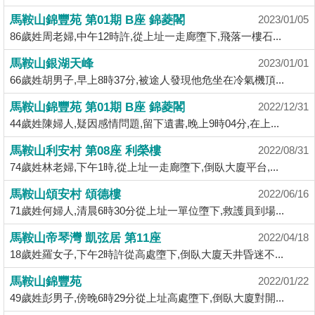
揭
馬鞍山錦豐苑 第01期 B座 錦菱閣
2023/01/05
86歲姓周老婦,中午12時許,從上址一走廊墮下,飛落一樓石...
地
馬鞍山銀湖天峰
2023/01/01
產
66歲姓胡男子,早上8時37分,被途人發現他危坐在冷氣機頂...
博
客
馬鞍山錦豐苑 第01期 B座 錦菱閣
2022/12/31
44歲姓陳婦人,疑因感情問題,留下遺書,晚上9時04分,在上...
地
馬鞍山利安村 第08座 利榮樓
2022/08/31
產
74歲姓林老婦,下午1時,從上址一走廊墮下,倒臥大廈平台,...
新
聞
馬鞍山頌安村 頌德樓
2022/06/16
71歲姓何婦人,清晨6時30分從上址一單位墮下,救護員到場...
數
馬鞍山帝琴灣 凱弦居 第11座
據
2022/04/18
18歲姓羅女子,下午2時許從高處墮下,倒臥大廈天井昏迷不...
公
佈
馬鞍山錦豐苑
2022/01/22
49歲姓彭男子,傍晚6時29分從上址高處墮下,倒臥大廈對開...
置