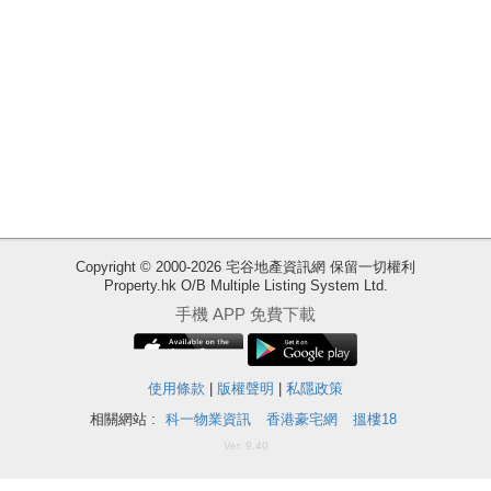
Copyright © 2000-2026 宅谷地產資訊網 保留一切權利
Property.hk O/B Multiple Listing System Ltd.
收
手機 APP 免費下載
藏
樓
盤
使用條款
|
版權聲明
|
私隱政策
相關網站 :
科一物業資訊
香港豪宅網
搵樓18
ENG
繁
简
Ver. 9.40
體
体