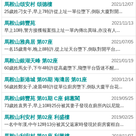
業
馬鞍山頌安村 頌德樓
2021/12/07
25歲姓刁女子,早上7時許從上址一單位墮下,倒臥大廈對開...
手
冊
馬鞍山錦豐苑
2021/11/13
早上10時,警方接獲報案指上址一單內傳出異味,亦沒有人...
關
於
馬鞍山雅典居 第07座
2021/07/05
我
一名15歲青年,晚上8時許,從上址天台墮下,倒臥對開平台,...
們
馬鞍山銀湖天峰 第02座
2021/01/19
60歲姓馬女子,下午4時許從高處墮下,飛墮平台昏迷不醒,...
馬鞍山新港城 第05期 海濤居 第01座
2020/12/14
56歲姓鄭女子,凌晨4時許從單位廚房墮下,倒臥大廈平台花...
馬鞍山錦豐苑 第01期 C座 錦蕙閣
2019/05/25
73歲姓袁男子,早上10時25分被其妻子發現在廁所內以尼龍...
馬鞍山利安村 第02座 利盛樓
2019/02/25
一名中年漢,中午12時13分被其父返家時發現於廚房窗框自...
2018/11/07