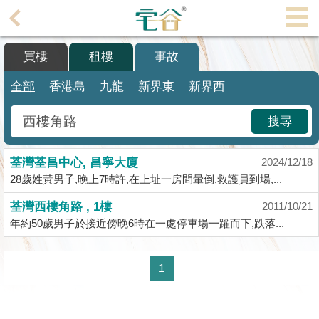
代
理
買樓
租樓
事故
主
頁
全部
香港島
九龍
新界東
新界西
搵
搜尋
樓/
成
荃灣荃昌中心, 昌寧大廈
交
2024/12/18
28歲姓黃男子,晚上7時許,在上址一房間暈倒,救護員到場,...
業
荃灣西樓角路 , 1樓
2011/10/21
主
年約50歲男子於接近傍晚6時在一處停車場一躍而下,跌落...
放
盤
1
宅
谷
按