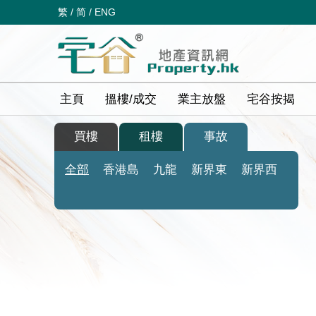
繁
/
简
/
ENG
主頁
搵樓/成交
業主放盤
宅谷按揭
買樓
租樓
事故
全部
香港島
九龍
新界東
新界西