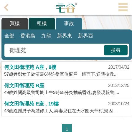
代
理
買樓
租樓
事故
主
頁
全部
香港島
九龍
新界東
新界西
搵
搜尋
樓/
成
何文田衛理苑 A座 , 8樓
交
2017/04/02
57歲姓鄧女子於清晨6時許從單位窗戶一躍而下,送院搶救...
業
何文田衛理苑 B座
2013/12/25
主
49歲姓關高級警司於上午9時55分突抽筋昏迷,妻發現報警,...
放
盤
何文田衛理苑 E座 , 19樓
2003/10/24
43歲姓謝男子為裝修工人,與妻兒住在天水圍天華村,疑因...
宅
谷
1
按