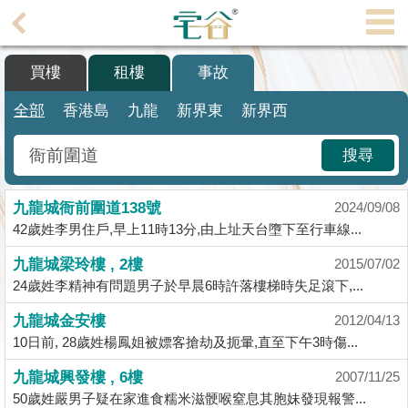
代
理
買樓
租樓
事故
主
頁
全部
香港島
九龍
新界東
新界西
搵
搜尋
樓/
成
九龍城衙前圍道138號
交
2024/09/08
42歲姓李男住戶,早上11時13分,由上址天台墮下至行車線...
業
九龍城梁玲樓 , 2樓
2015/07/02
主
24歲姓李精神有問題男子於早晨6時許落樓梯時失足滾下,...
放
盤
九龍城金安樓
2012/04/13
10日前, 28歲姓楊鳳姐被嫖客搶劫及扼暈,直至下午3時傷...
宅
九龍城興發樓 , 6樓
2007/11/25
谷
50歲姓嚴男子疑在家進食糯米滋骾喉窒息其胞妹發現報警...
按