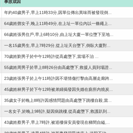
事故成因
年約40歲男子,早上11時33分,因單位傳出異味而被發現倒...
64歲姓鄧女子,晚上11時49分,在上址一單位內以一條繩上...
66歲姓張男住戶,早上6時10分,由上址大廈一單位墮下至地...
一名15歲男生,早上7時29分,從上址天台墮下,倒臥大廈對...
70歲姓劉男子於中午12時許從高處墮下,當場不治 ...
55歲姓周男子於早上8時26分由高處墮下,救援人員到場證...
23歲姓張男子於上午11時許因不堪情傷打擊由高層走廊跨...
45歲姓林男子於下午12時被弟婦揭發因失婚在廁所內燒炭...
35歲女子於晚上8時許因感情問題由高處墮下跳樓自殺,當...
一名女子,於晚上9時許,疑因病跳樓,從高處墮下,救護趴到...
43歲姓蔡男子,早上7時許,被巡樓保安員發現在梯間自縊,...