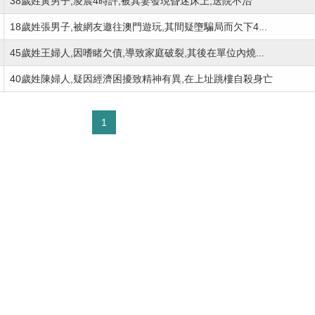
38歲姓黃男子,凌晨4時許,被其妻發現昏迷床上,送院不治
18歲姓張男子,被網友邀往澳門遊玩,其間疑墮騙局而欠下4...
45歲姓王婦人,因嗜睹欠債,導致家庭破裂,其後在單位內燒...
40歲姓陳婦人,疑因經濟困擾致精神有異,在上址跳樓自殺身亡
1