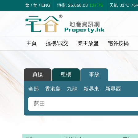
繁
/
简
/
ENG
恒指: 25,668.03
137.75
天氣
31°C
76
主頁
搵樓/成交
業主放盤
宅谷按揭
買樓
租樓
事故
全部
香港島
九龍
新界東
新界西