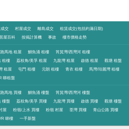
屋成交
村屋成交
離島成交
租賃成交(包括約滿日期)
居屋百科
按揭計算機
事故
樓市價格走勢
/跑馬地 租屋
鰂魚涌 租樓
筲箕灣/西灣河 租樓
 租樓
荔枝角/美孚 租屋
九龍灣 租屋
啟德 租屋
觀塘 租盤
灣 租屋
屯門 租樓
元朗 租樓
青衣 租樓
馬灣/珀麗灣 租樓
R 睇租盤
/跑馬地 買樓
鰂魚涌 樓盤
筲箕灣/西灣河 樓盤
 樓盤
荔枝角/美孚 買樓
九龍灣 買樓
啟德 買樓
觀塘 樓盤
村屋
粉嶺/上水 買樓
粉嶺 村屋
荃灣 買樓
青山公路 買樓
VR 睇樓
一手新盤