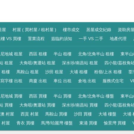
居屋
村屋 ( 買村屋 / 租村屋 )
樓市成交
居屋成交紀錄
資助房
樓 VS 買樓
置業流程
簽臨約須知
一手 VS 二手
地產代理
尼地城 租屋
西區 租樓
半山 租樓
北角/北角半山 租樓
東半山
站 租屋
大角咀/奧運站 租屋
深水埗/南昌站 租屋
四小龍/荔枝角站
 租樓
馬鞍山 租屋
沙田 租屋
大埔 租樓
粉嶺/上水 租樓
荃
寫字樓 出租
商廈 出租
車位 出租
倉地 出租
服務式住宅
V
尼地城 買樓
西區 買樓
半山 買樓
北角/北角半山 樓盤
東半山
站 買樓
大角咀/奧運站 買樓
深水埗/南昌站 買樓
四小龍/荔枝角站
澳 村屋
西貢 村屋
馬鞍山 買樓
沙田 買樓
大埔 樓盤
大埔 
 村屋
青衣 買樓
馬灣/珀麗灣 樓盤
東涌 買樓
愉景灣 買樓