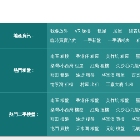
我要放盤
VR 睇樓
租屋
居屋
綠表
地產資訊 :
臨時買賣合約
一手新盤
一手消耗表
租
南區 租樓
香港仔 租屋
黃竹坑 租屋
堅
柴灣/小西灣 租屋
紅磡 租樓
尖沙咀/九龍
熱門租盤 :
藍田 租盤
油塘 租盤
將軍澳 租屋
西貢
愉景灣 租樓
村屋 出租
工廠大廈 出租
南區 樓盤
香港仔 樓盤
黃竹坑 樓盤
堅
柴灣/小西灣 樓盤
紅磡 搵樓
尖沙咀/九龍
熱門二手樓盤 :
藍田 樓盤
油塘 樓盤
將軍澳 買樓
將軍
屯門 買樓
天水圍 樓盤
元朗 樓盤
元朗