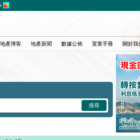
%
地產博客
地產新聞
數據公佈
置業手冊
關於我
搜尋